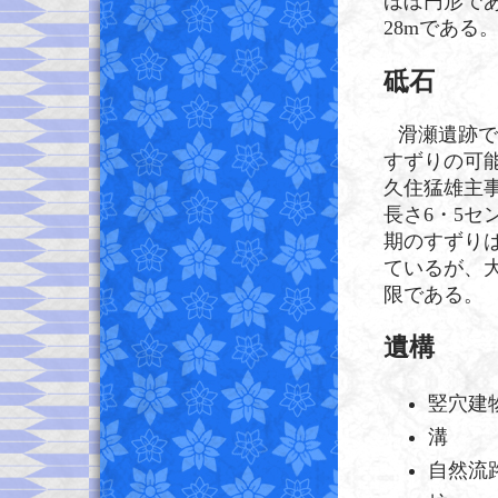
ほぼ円形である
28mである
砥石
滑瀬遺跡で
すずりの可能
久住猛雄主事
長さ6・5セ
期のすずり
ているが、
限である。
遺構
竪穴建
溝
自然流