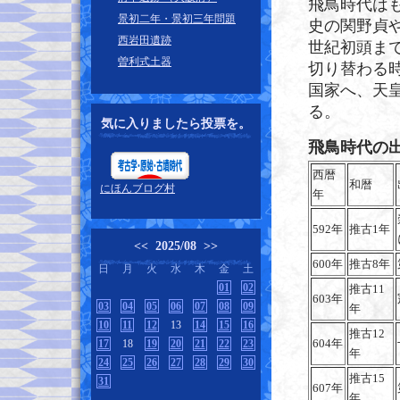
飛鳥時代は
景初二年・景初三年問題
史の関野貞
西岩田遺跡
世紀初頭ま
曽利式土器
切り替わる
国家へ、天
る。
気に入りましたら投票を。
飛鳥時代の
西暦
和暦
にほんブログ村
年
592年
推古1年
<<
2025/08
>>
600年
推古8年
日
月
火
水
木
金
土
01
02
推古11
603年
03
04
05
06
07
08
09
年
10
11
12
13
14
15
16
推古12
604年
17
18
19
20
21
22
23
年
24
25
26
27
28
29
30
推古15
31
607年
年