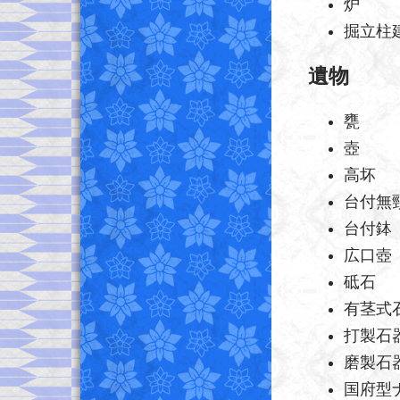
炉
掘立柱
遺物
甕
壺
高坏
台付無
台付鉢
広口壺
砥石
有茎式
打製石
磨製石
国府型