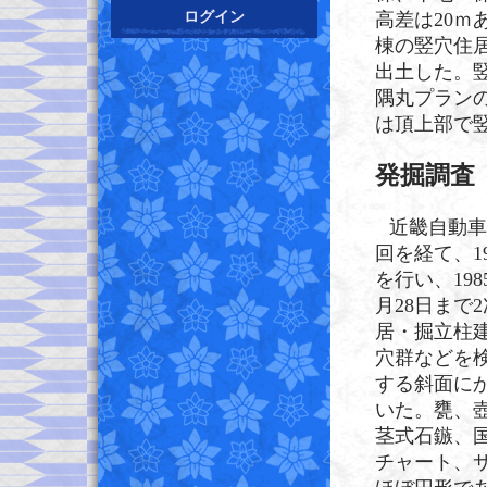
ログイン
高差は20ｍ
棟の竪穴住
出土した。
隅丸プラン
は頂上部で
発掘調査
近畿自動車
回を経て、1
を行い、198
月28日まで
居・掘立柱
穴群などを
する斜面に
いた。甕、
茎式石鏃、
チャート、