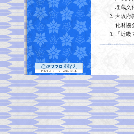
埋蔵文
大阪府
化財協
「近畿で