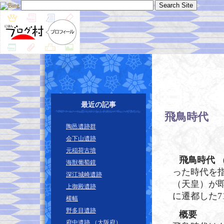
最近の記事
飛鳥時代
―
陶邑遺跡群
会下山遺跡
元稲荷古墳
飛鳥時代
（
海獣葡萄鏡
った時代を
深江城崎遺跡
（天皇）が即
上御殿遺跡
に遷都した7
横幅
野多目遺跡
概要
府中遺跡 （大阪府）