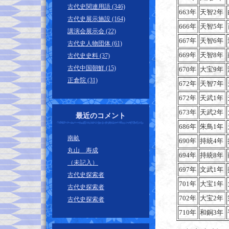
古代史関連用語 (346)
663年
天智2年
古代史展示施設 (164)
666年
天智5年
講演会展示会 (22)
667年
天智6年
古代史人物団体 (61)
669年
天智8年
古代史史料 (37)
古代中国朝鮮 (15)
670年
大宝9年
正倉院 (31)
672年
天智7年
672年
天武1年
673年
天武2年
最近のコメント
686年
朱鳥1年
南畝
690年
持統4年
丸山 寿成
694年
持統8年
（未記入）
697年
文武1年
古代史探索者
701年
大宝1年
古代史探索者
702年
大宝2年
古代史探索者
710年
和銅3年