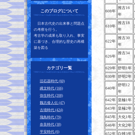
推古16
このブログについて
608年
年
推古18
日本古代史の出来事と問題点
610年
年
の考察を行う。
考古学の成果も取り入れ、事実
推古30
622年
に基づき、合理的な歴史の再構
年
築を図る
推古34
626年
年
カテゴリ一覧
629年
舒明1年
630年
舒明2年
旧石器時代 (60)
舒明12
640年
縄文時代 (166)
年
弥生時代 (208)
642年
皇極1年
魏志倭人伝 (47)
643年
皇極2年
古墳時代 (424)
645年
大化1年
飛鳥時代 (79)
奈良時代 (38)
646年
大化2年
平安時代 (6)
652年
白雉3年