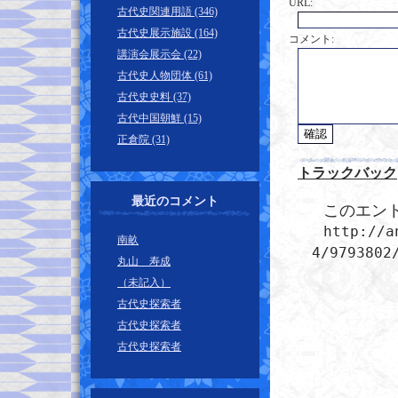
URL:
古代史関連用語 (346)
古代史展示施設 (164)
コメント:
講演会展示会 (22)
古代史人物団体 (61)
古代史史料 (37)
古代中国朝鮮 (15)
正倉院 (31)
トラックバック
最近のコメント
このエント
http://a
南畝
4/9793802
丸山 寿成
（未記入）
古代史探索者
古代史探索者
古代史探索者