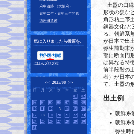
土器の口縁
府中遺跡 （大阪府）
形状の甕な
景初二年・景初三年問題
角形粘土帯
西岩田遺跡
銅器文化)と
る。朝鮮系
が日本で出
気に入りましたら投票を。
弥生前期末
部に断面円
は異なる特
にほんブログ村
前半段階の
者）が日本
<<
2025/08
>>
て、土器の
日
月
火
水
木
金
土
01
02
出土例
03
04
05
06
07
08
09
10
11
12
13
14
15
16
朝鮮系
17
18
19
20
21
22
23
24
25
26
27
28
29
30
朝鮮系
31
弥生時