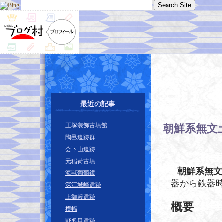
最近の記事
王塚装飾古墳館
朝鮮系無文
陶邑遺跡群
会下山遺跡
元稲荷古墳
朝鮮系無文
海獣葡萄鏡
器から鉄器
深江城崎遺跡
上御殿遺跡
概要
横幅
野多目遺跡