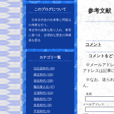
参考文献
このブログについて
日本古代史の出来事と問題点
の考察を行う。
考古学の成果も取り入れ、事実
に基づき、合理的な歴史の再構
築を図る
コメント
コメントをど
カテゴリ一覧
※メールアドレ
旧石器時代 (60)
アドレスは記事
縄文時代 (166)
※なお、送ら
弥生時代 (208)
ん。
魏志倭人伝 (47)
古墳時代 (424)
名前:
飛鳥時代 (79)
メールアドレス:
奈良時代 (38)
平安時代 (6)