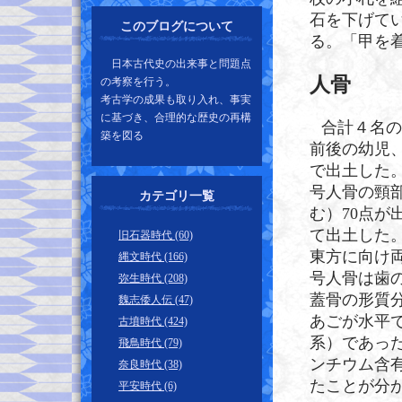
石を下げて
このブログについて
る。「甲を
日本古代史の出来事と問題点
人骨
の考察を行う。
考古学の成果も取り入れ、事実
に基づき、合理的な歴史の再構
合計４名の
築を図る
前後の幼児
で出土した。
号人骨の頸
カテゴリ一覧
む）70点が
て出土した
旧石器時代 (60)
東方に向け
縄文時代 (166)
号人骨は歯
弥生時代 (208)
蓋骨の形質
魏志倭人伝 (47)
あごが水平
古墳時代 (424)
系）であっ
飛鳥時代 (79)
ンチウム含
奈良時代 (38)
たことが分
平安時代 (6)