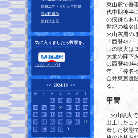
東山麓で吾
景初二年・景初三年問題
代中期後半
西岩田遺跡
の痕跡もあ
曽利式土器
世紀の榛名山
火山灰層の
「西暦497
気に入りましたら投票を。
山の噴火は３
大量の降下
は西暦400年
にほんブログ村
年、「榛名-
金井東裏遺
<<
2024/10
>>
る。
日
月
火
水
木
金
土
甲冑
01
02
03
04
05
06
07
08
09
10
11
12
火山噴火で
13
14
15
16
17
18
19
出土したこ
20
21
22
23
24
25
26
27
28
29
30
31
着した状態で
枚の小札を