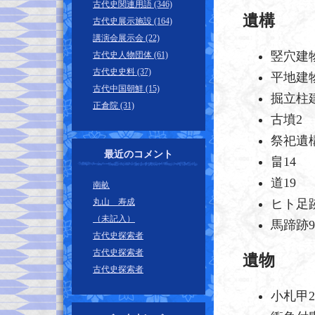
古代史関連用語 (346)
遺構
古代史展示施設 (164)
講演会展示会 (22)
竪穴建物
古代史人物団体 (61)
古代史史料 (37)
平地建物
古代中国朝鮮 (15)
掘立柱
正倉院 (31)
古墳2
祭祀遺
最近のコメント
畠14
道19
南畝
丸山 寿成
ヒト足跡
（未記入）
馬蹄跡9
古代史探索者
古代史探索者
遺物
古代史探索者
小札甲2