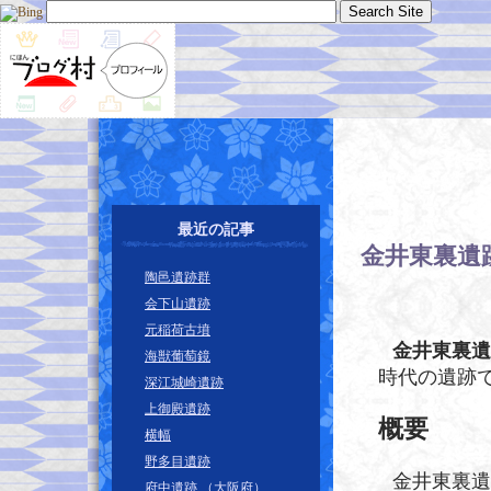
最近の記事
金井東裏遺
陶邑遺跡群
会下山遺跡
元稲荷古墳
金井東裏遺
海獣葡萄鏡
時代の遺跡
深江城崎遺跡
上御殿遺跡
概要
横幅
野多目遺跡
金井東裏遺
府中遺跡 （大阪府）