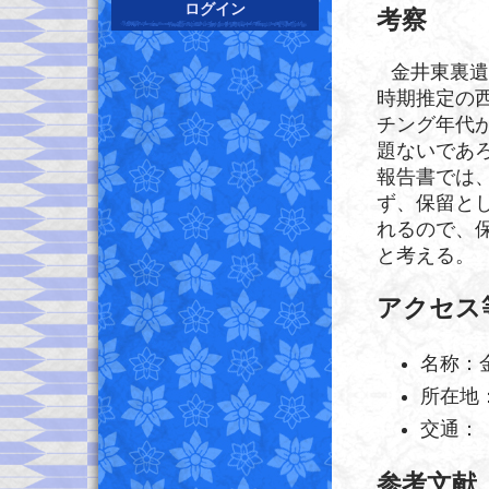
ログイン
考察
金井東裏遺
時期推定の西
チング年代
題ないであ
報告書では
ず、保留と
れるので、
と考える。
アクセス
名称：
所在地
交通：
参考文献