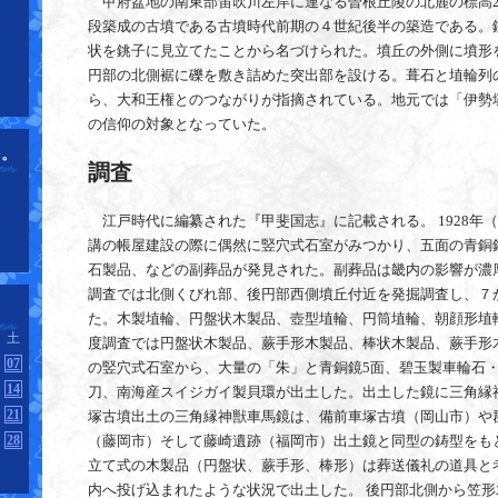
甲府盆地の南東部笛吹川左岸に連なる曽根丘陵の北麓の標高2
段築成の古墳である古墳時代前期の４世紀後半の築造である。
状を銚子に見立てたことから名づけられた。墳丘の外側に墳形
円部の北側裾に礫を敷き詰めた突出部を設ける。葺石と埴輪列
ら、大和王権とのつながりが指摘されている。地元では「伊勢
の信仰の対象となっていた。
を。
調査
江戸時代に編纂された『甲斐国志』に記載される。 1928年（
講の帳屋建設の際に偶然に竪穴式石室がみつかり、五面の青銅
石製品、などの副葬品が発見された。副葬品は畿内の影響が濃厚
調査では北側くびれ部、後円部西側墳丘付近を発掘調査し、７
た。木製埴輪、円盤状木製品、壺型埴輪、円筒埴輪、朝顔形埴輪
土
度調査では円盤状木製品、蕨手形木製品、棒状木製品、蕨手形
07
の竪穴式石室から、大量の「朱」と青銅鏡5面、碧玉製車輪石
14
刀、南海産スイジガイ製貝環が出土した。出土した鏡に三角縁
21
塚古墳出土の三角縁神獣車馬鏡は、備前車塚古墳（岡山市）や
28
（藤岡市）そして藤崎遺跡（福岡市）出土鏡と同型の鋳型をも
立て式の木製品（円盤状、蕨手形、棒形）は葬送儀礼の道具と
内へ投げ込まれたような状況で出土した。 後円部北側から笠