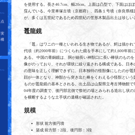
を使用する。長さ46.7cm、幅20cm。上面は凸型で、下面は
窪んでいる。今里車塚古墳（京都府）、四条１号墳（奈良県橿
が、多くは五世紀であるため四世紀の笠形木製品出土は珍しい
題点
鼉龍鏡
事実
再構
「鼉」はワニの一種といわれる生き物であるが、鰐は描かれ
代頃（約2000年前）につくられた鏡を手本にして約1,600年
ある。 中国の青銅鏡は、胴が細長い神獣口に長い棒状のもの
像がのっており、それが環状に繰り返される構成である。日本
の意味を正しく理解できずに、日本独特の怪獣像にしたのが鼉
顔が一体となり、神獣から突き出た棒をくわえる小怪獣という
ものが鼉龍鏡の基本とされる。出土品は山梨県立考古博物館で常
04年度の調査で、後円部北側で祭祀の場とみられる造出し状の
を横断するような土手状の遺構が確認された。
規模
形状 前方後円墳
築成 前方部：2段、後円部：3段