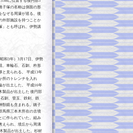
55mに位置する後円部3
銚子塚の名称は側面の形
をなぞる周濠が巡る。後
の外部施設を持つことか
塚」とも呼ばれ、伊勢講
昭和3年）3月17日、伊勢
鏡、車輪石、石釧、杵形
と見られる。 平成13年
か所のトレンチを入れ
が出土した。 平成16年
木製品が出土した 後円部
・石釧、管玉、鉄剣、鉄
神獣鏡も含まれる。銚子
群馬県三本木所在の古墳
とに作られていた。組み
考えられ、墳丘から周溝
形木製品が出土した。杉材