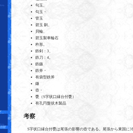
勾玉、
勾玉・
管玉
碧玉 釧、
貝輪、
碧玉製車輪石
杵形。
鉄剣：3、
鉄刀：4。
鉄鏃
鉄斧・
有袋型鉄斧
鎌
壺・
甕（S字状口縁台付甕）
有孔円盤状木製品
考察
S字状口縁台付甕は尾張の影響の壺である。尾張から東国に3