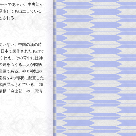
ほぼ平らであるが、中央部が
原市）でも出土している
とされる。
ていない。中国の漢の時
前に日本で製作されたもので
をくわえ、その背中には神
の鏡をつくる工人が図柄
龍鏡である。神と神獣の
図柄を4つ環状に配置した
設展示されている。 20
遺構「突出部」や、周溝