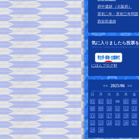
府中遺跡 （大阪府）
景初二年・景初三年問題
西岩田遺跡
気に入りましたら投票
にほんブログ村
<<
2025/06
>>
日
月
火
水
木
金
01
02
03
04
05
06
08
09
10
11
12
13
15
16
17
18
19
20
22
23
24
25
26
27
29
30