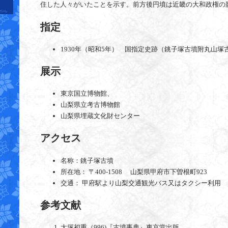
住した人々がいたことを示す。前方後円墳は近畿の大和政権の
指定
1930年（昭和5年） 国指定史跡（銚子塚古墳附丸山塚
展示
東京国立博物館、
山梨県立考古博物館
山梨県埋蔵文化財センター
アクセス
名称：銚子塚古墳
所在地： 〒400-1508 山梨県甲府市下曽根町923
交通： 甲府駅より山梨交通観光バス又はタクシー利用
参考文献
大塚初重（996)『古墳事典』東京堂出版