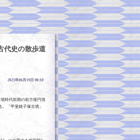
古代史の散歩道
2025年06月19日 00:10
古墳時代前期の前方後円墳
る。「甲斐銚子塚古墳」