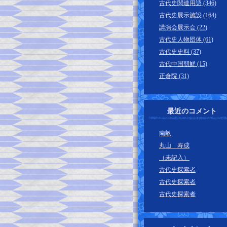
古代史関連用語 (346)
古代史展示施設 (164)
講演会展示会 (22)
古代史人物団体 (61)
古代史史料 (37)
古代中国朝鮮 (15)
正倉院 (31)
最近のコメント
南畝
丸山 寿成
（未記入）
古代史探索者
古代史探索者
古代史探索者