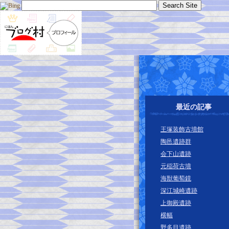
最近の記事
王塚装飾古墳館
陶邑遺跡群
会下山遺跡
元稲荷古墳
海獣葡萄鏡
深江城崎遺跡
上御殿遺跡
横幅
野多目遺跡