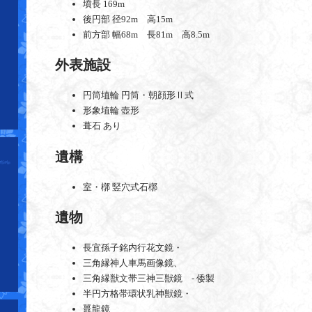
墳長 169m
後円部 径92m 高15m
前方部 幅68m 長81m 高8.5m
外表施設
円筒埴輪 円筒・朝顔形Ⅱ式
形象埴輪 壺形
葺石 あり
遺構
室・槨 竪穴式石槨
遺物
長宜孫子銘内行花文鏡・
三角縁神人車馬画像鏡、
三角縁獣文帯三神三獣鏡 - 倭製
半円方格帯環状乳神獣鏡・
鼉龍鏡