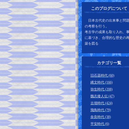
このブログについて
日本古代史の出来事と問
の考察を行う。
考古学の成果も取り入れ、
に基づき、合理的な歴史の
築を図る
カテゴリ一覧
旧石器時代 (60)
縄文時代 (166)
弥生時代 (208)
魏志倭人伝 (47)
古墳時代 (424)
飛鳥時代 (79)
奈良時代 (38)
平安時代 (6)