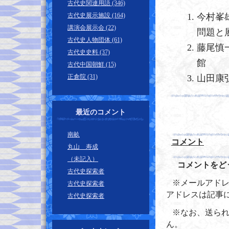
古代史関連用語 (346)
古代史展示施設 (164)
今村峯
講演会展示会 (22)
問題と展
古代史人物団体 (61)
藤尾慎
古代史史料 (37)
館
古代中国朝鮮 (15)
正倉院 (31)
山田康
最近のコメント
南畝
コメント
丸山 寿成
（未記入）
コメントをど
古代史探索者
※メールアドレ
古代史探索者
アドレスは記事
古代史探索者
※なお、送ら
ん。