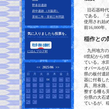
野多目遺跡
旧石器時代
府中遺跡 （大阪府）
である。「
景初二年・景初三年問題
使用され始
前16,000
気に入りましたら投票を。
稲作との
九州地方の
にほんブログ村
0世紀から
ている。水
<<
2025/06
>>
オパールが
県の板付遺
日
月
火
水
木
金
土
器に付着し
01
02
03
04
05
06
07
具、用水路
08
09
10
11
12
13
14
15
16
17
18
19
20
21
整する柵も
22
23
24
25
26
27
28
分県の大石
29
30
ているが、