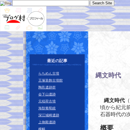
最近の記事
らちめん古墳
縄文時代
―
王塚装飾古墳館
陶邑遺跡群
会下山遺跡
縄文時代
（
元稲荷古墳
頃から紀元前
海獣葡萄鏡
石器時代の
深江城崎遺跡
上御殿遺跡
概要
横幅