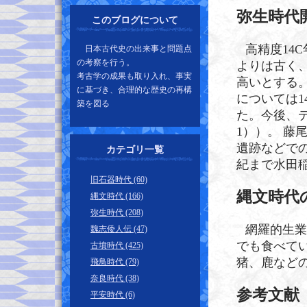
弥生時代
このブログについて
高精度14
日本古代史の出来事と問題点
の考察を行う。
よりは古く、
考古学の成果も取り入れ、事実
高いとする。
に基づき、合理的な歴史の再構
については
築を図る
た。今後、デ
1））。 藤
遺跡などで
カテゴリ一覧
紀まで水田
旧石器時代 (60)
縄文時代
縄文時代 (166)
弥生時代 (208)
網羅的生業
魏志倭人伝 (47)
でも食べて
古墳時代 (425)
猪、鹿など
飛鳥時代 (79)
奈良時代 (38)
参考文献
平安時代 (6)