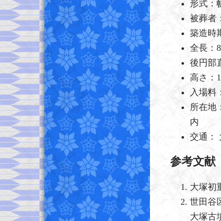
形式：
被葬者
築造時期
全長：8
後円部直
高さ：1
入場料
所在地
内
交通：
参考文献
大塚初
世田谷
大塚古