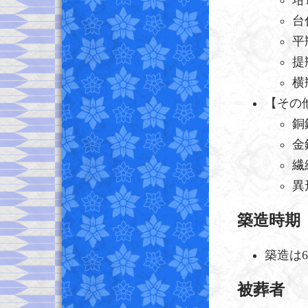
台
平
提
横
【その
銅
金
繊
異
築造時期
築造は
被葬者