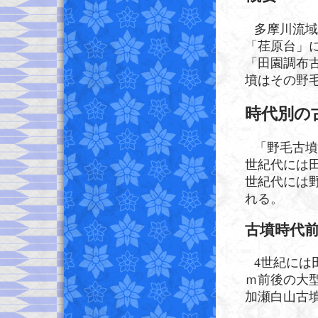
多摩川流域
「荏原台」
「田園調布
墳はその野
時代別の
「野毛古墳
世紀代には
世紀代には
れる。
古墳時代
4世紀には
ｍ前後の大
加瀬白山古