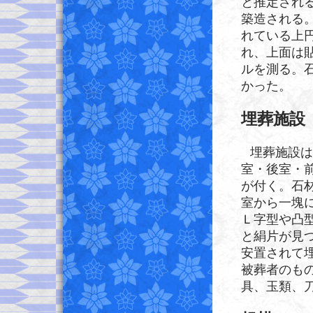
と推定され
築造される
れている上
れ、上面は
ルを測る。
かった。
埋葬施設
埋葬施設は
室・後室・
が付く。石
室から一塊
Ｌ字型や凸
と絹片が見
安置されて
被葬者のも
具、玉類、