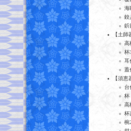
海
鉸
鋲
【土師
高
杯
耳
蓋
【須恵
台
杯
高
杯
椀
坩