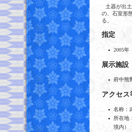
土器が出土
の、石室形
る。
指定
2005
展示施設
府中熊
アクセス
名称：
所在地：
境内）