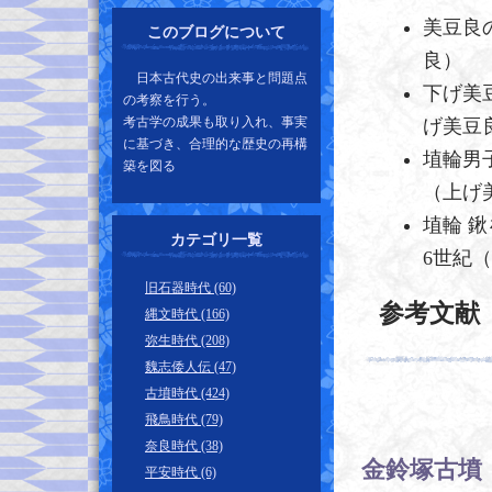
美豆良
このブログについて
良）
日本古代史の出来事と問題点
下げ美
の考察を行う。
考古学の成果も取り入れ、事実
げ美豆
に基づき、合理的な歴史の再構
埴輪男
築を図る
（上げ
埴輪 
カテゴリ一覧
6世紀（
旧石器時代 (60)
参考文献
縄文時代 (166)
弥生時代 (208)
魏志倭人伝 (47)
古墳時代 (424)
飛鳥時代 (79)
奈良時代 (38)
金鈴塚古墳
平安時代 (6)