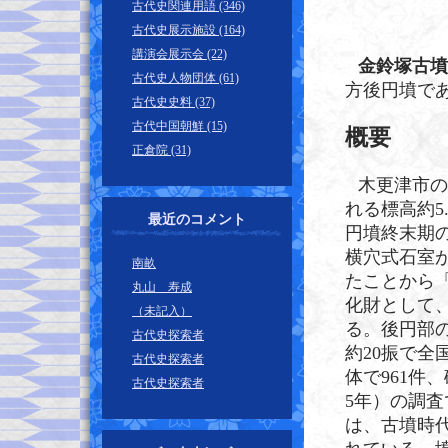
古代史関連用語 (346)
古代史展示施設 (164)
講演会展示会 (22)
金鈴塚古墳
古代史人物団体 (61)
方後円墳で
古代史史料 (37)
古代中国朝鮮 (15)
概要
正倉院 (31)
木更津市の
れる標高約5
最近のコメント
円墳終末期
横穴式石室
南畝
たことから
丸山 寿成
化財として
（未記入）
る。後円部
古代史探索者
約20振で全
古代史探索者
体で961件、
古代史探索者
5年）の調
は、古墳時