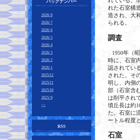
れている。
バックナンバー
れた石室構
造され、大
2026/ 8
られる。
2026/ 7
2026/ 6
調査
2026/ 5
2026/ 4
1950年
2026/ 3
時に、石室
2026/ 2
認されてい
2026/ 1
された。そ
2025/12
明し、内側
2025/11
部（石室含む
2025/10
は削平され
2025/ 9
墳丘長は約1
<<
た。石室に
ートル程度
RSS
石室