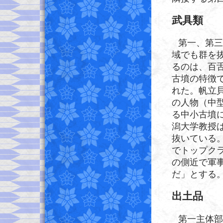
武具類
第一、第三
域でも群を
るのは、百
古墳の特徴
れた。帆立
の人物（中
る中小古墳
潟大学教授
抜いている
でトップク
の側近で軍
だ」とする
出土品
第一主体部