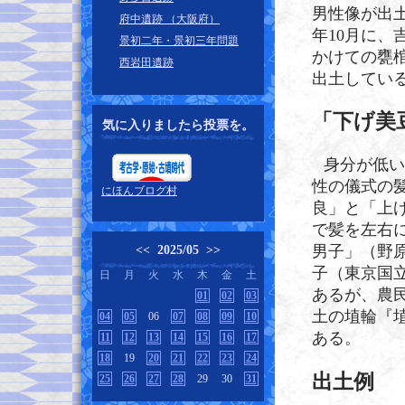
男性像が出
府中遺跡 （大阪府）
年10月に
景初二年・景初三年問題
かけての甕
西岩田遺跡
出土してい
「下げ美
気に入りましたら投票を。
身分が低い
性の儀式の髪
にほんブログ村
良」と「上
で髪を左右
男子」（野原
<<
2025/05
>>
子（東京国立
日
月
火
水
木
金
土
あるが、農
01
02
03
土の埴輪『
04
05
06
07
08
09
10
ある。
11
12
13
14
15
16
17
18
19
20
21
22
23
24
出土例
25
26
27
28
29
30
31