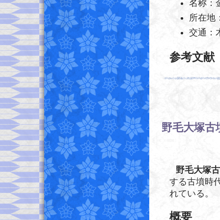
名称：
所在地
交通：
参考文献
野毛大塚古
野毛大塚古
する古墳時
れている。
概要