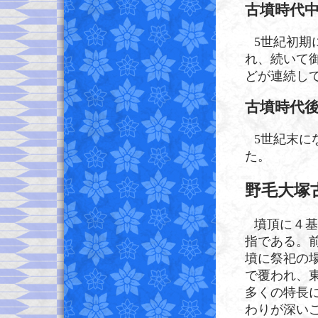
古墳時代
5世紀初期
れ、続いて
どが連続し
古墳時代
5世紀末に
た。
野毛大塚
墳頂に４基
指である。
墳に祭祀の
で覆われ、
多くの特長
わりが深い