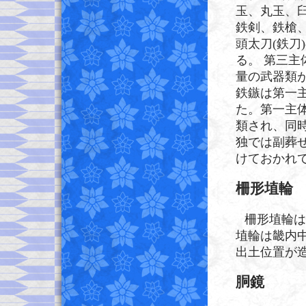
玉、丸玉、
鉄剣、鉄槍
頭太刀(鉄刀)
る。 第三
量の武器類
鉄鏃は第一主
た。第一主体
類され、同
独では副葬せ
けておかれ
柵形埴輪
柵形埴輪は
埴輪は畿内
出土位置が
胴鏡