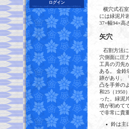
ログイン
横穴式石室
には緑泥片
37×幅94×
矢穴
石割方法に
穴側面に圧
工具の刃先
ある。 金
跡があり、
凸を手斧の
和25（19
った。緑泥
墳が初めて
で非常に貴
鈴は主