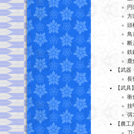
円
方
頭
鳥
断
鉄
鹿
【武器
長
【武具
衝
挂
弭
【農工
刀