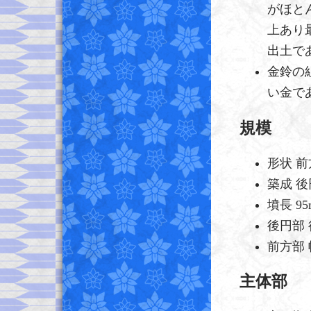
がほと
上あり
出土で
金鈴の組
い金で
規模
形状 
築成 後
墳長 95
後円部
前方部
主体部