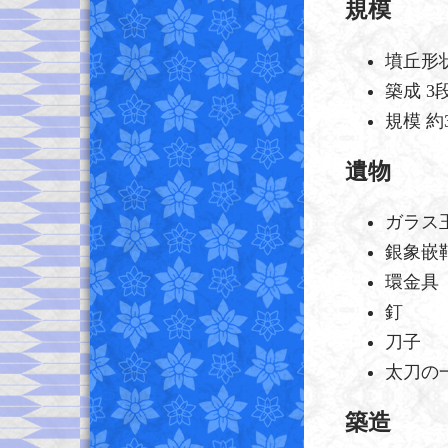
規模
墳丘形
築成 3
規模 約
遺物
ガラス
銀象嵌
環金具
釘
刀子
太刀の
築造