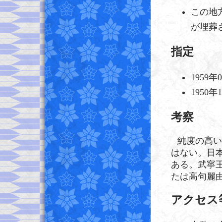
この地
が埋葬
指定
1959
1950年
考察
純度の高い
はない。日本
ある。武寧
たは高句麗
アクセス