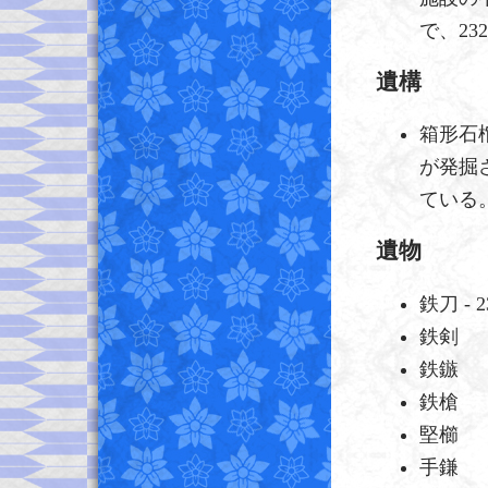
で、23
遺構
箱形石棺
が発掘
ている
遺物
鉄刀 - 
鉄剣
鉄鏃
鉄槍
堅櫛
手鎌