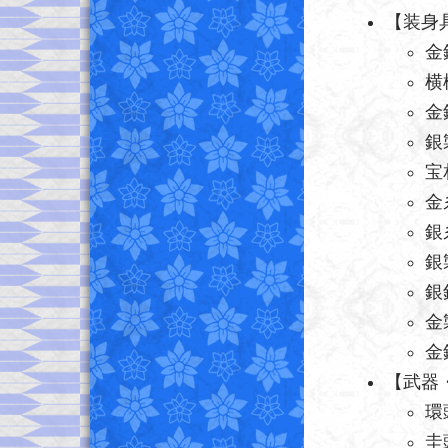
【装身
金
横
金
銀
宝
金
銀
銀
銀
金
金
【武器
環
圭