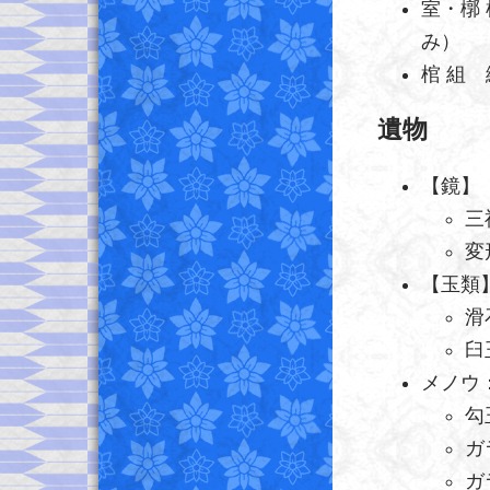
室・槨
み）
棺 組
遺物
【鏡】
三
変
【玉類
滑
臼
メノウ
勾
ガ
ガ