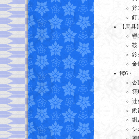
斧
釘
【馬具
轡
鞍
鈴
金
鐸6・
杏
雲
辻
鋲
鐙
シ
覆