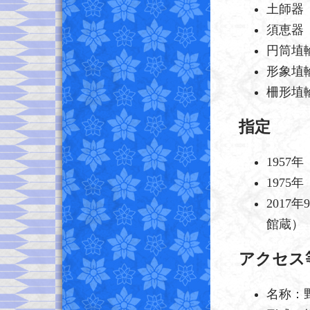
土師器
須恵器
円筒埴輪
形象埴
柵形埴
指定
1957
1975
2017
館蔵）
アクセス
名称：