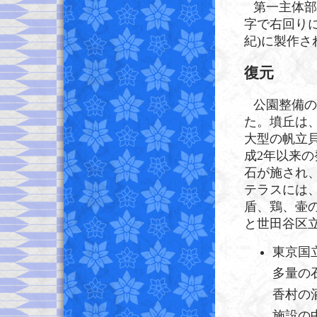
第一主体部
字で右回り
紀)に製作
復元
公園整備の
た。墳丘は
大型の帆立
成2年以来
石が施され
テラスには
盾、鶏、壷
と世田谷区
東京国
多量の
香村の
施設の