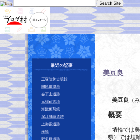
最近の記事
美豆良
―
王塚装飾古墳館
陶邑遺跡群
会下山遺跡
美豆良
（み
元稲荷古墳
海獣葡萄鏡
概要
深江城崎遺跡
上御殿遺跡
埴輪では美
横幅
県）では埴
野多目遺跡