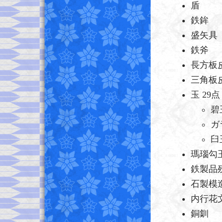
盾
鉄鉾
盛矢具
鉄斧
長方板
三角板
玉 29点
碧
ガ
臼
瑪瑙勾
鉄製品残
石製模造
内行花
銅釧